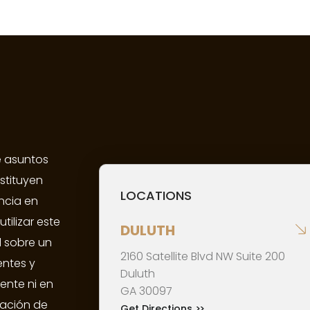
e asuntos
stituyen
LOCATIONS
ncia en
tilizar este
DULUTH
l sobre un
2160 Satellite Blvd NW Suite 200
entes y
Duluth
iente ni en
GA
30097
mación de
Get Directions
>>