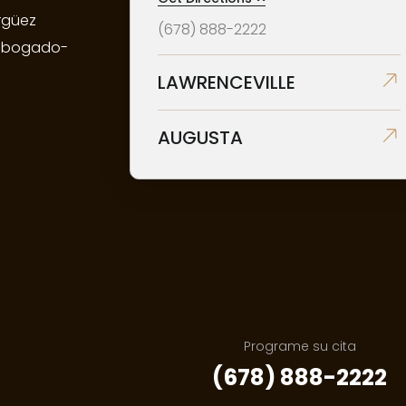
irgüez
(678) 888-2222
 abogado-
LAWRENCEVILLE
AUGUSTA
Programe su cita
(678) 888-2222