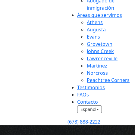
Abogado de
inmigración
Áreas que servimos
Athens
Augusta
Evans
Grovetown
Johns Creek
Lawrenceville
Martinez
Norcross
Peachtree Corners
Testimonios
FAQs
Contacto
Español
▾
(678) 888-2222