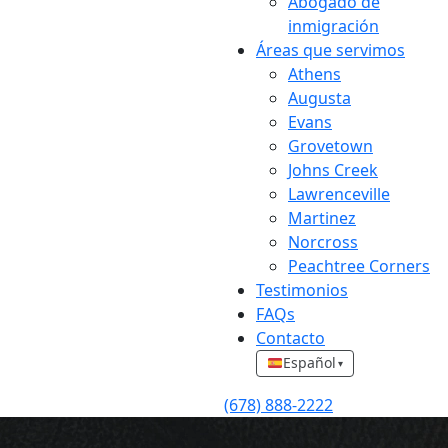
Abogado de
inmigración
Áreas que servimos
Athens
Augusta
Evans
Grovetown
Johns Creek
Lawrenceville
Martinez
Norcross
Peachtree Corners
Testimonios
FAQs
Contacto
Español
▾
(678) 888-2222