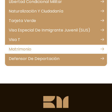
Libertad Condicional Militar
Naturalización Y Ciudadanía
Tarjeta Verde
Visa Especial De Inmigrante Juvenil (SIJS)
Visa T
Matrimonio
Defensor De Deportación