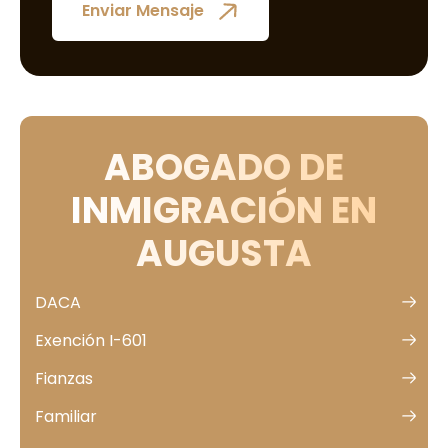
ABOGADO DE
INMIGRACIÓN EN
AUGUSTA
DACA
Exención I-601
Fianzas
Familiar