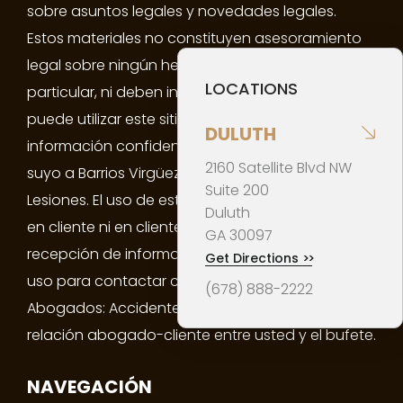
sobre asuntos legales y novedades legales.
Estos materiales no constituyen asesoramiento
legal sobre ningún hecho o circunstancia en
LOCATIONS
particular, ni deben interpretarse como tal. No
puede utilizar este sitio web para proporcionar
DULUTH
información confidencial sobre un asunto legal
2160 Satellite Blvd NW
suyo a Barrios Virgüez Abogados: Accidentes y
Suite 200
Lesiones. El uso de este sitio web no lo convierte
Duluth
en cliente ni en cliente potencial del bufete. Ni la
GA
30097
recepción de información de este sitio web ni su
Get Directions
>>
uso para contactar con Barrios Virgüez
(678) 888-2222
Abogados: Accidentes y Lesiones crea una
relación abogado-cliente entre usted y el bufete.
NAVEGACIÓN