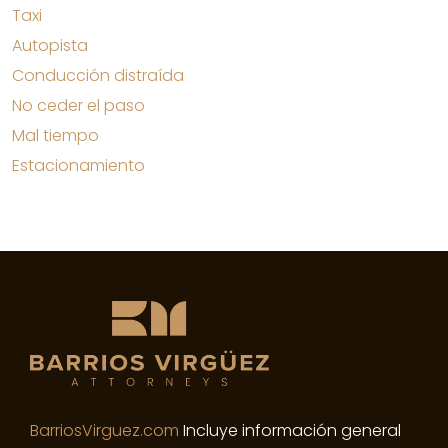
Taxi
Autopista
Conducción distraída
No ceder el paso
Mal tiempo
Estacionamiento
BarriosVirguez.com
Incluye información general