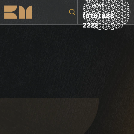
HOY!
(678) 888-
2222