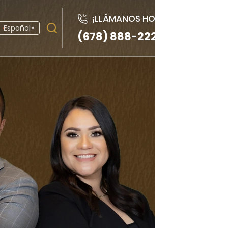
¡LLÁMANOS HOY!
Español
▾
(678) 888-2222