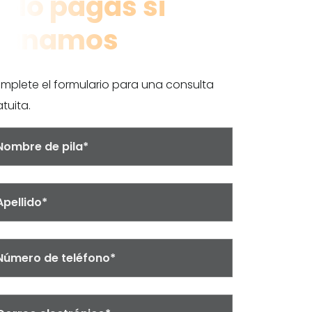
olo pagas si
ganamos
mplete el formulario para una consulta
tuita.