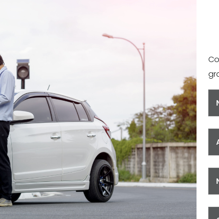
S
Co
gra