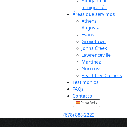
Abogado de
inmigración
Áreas que servimos
Athens
Augusta
Evans
Grovetown
Johns Creek
Lawrenceville
Martinez
Norcross
Peachtree Corners
Testimonios
FAQs
Contacto
Español
▾
(678) 888-2222