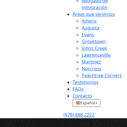
Abogado de
inmigración
Áreas que servimos
Athens
Augusta
Evans
Grovetown
Johns Creek
Lawrenceville
Martinez
Norcross
Peachtree Corners
Testimonios
FAQs
Contacto
Español
▾
(678) 888-2222