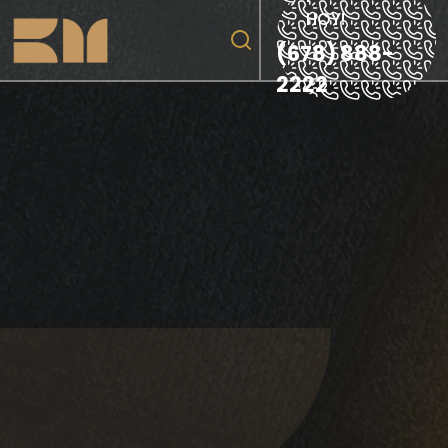
HOY!
(678) 888-
2222